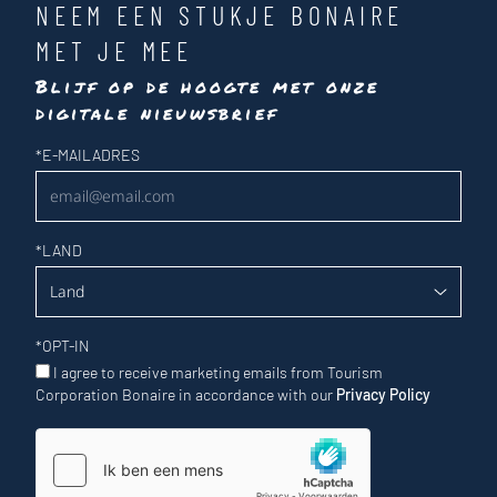
NEEM EEN STUKJE BONAIRE
MET JE MEE
Blijf op de hoogte met onze
digitale nieuwsbrief
Nieuwsbrief
*
E-MAILADRES
*
LAND
*
OPT-IN
I agree to receive marketing emails from Tourism
Corporation Bonaire in accordance with our
Privacy Policy