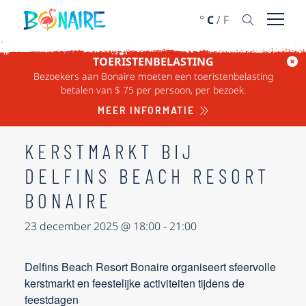
DOORGAAN NAAR ARTIKEL
°
C
/
F
Menu 
TOERISTENBELASTING
« ALLE EVENEMENTEN
Bezoekers aan Bonaire moeten een toeristenbelasting
betalen van $ 75 per persoon, per bezoek.
Dit evenement is voorbij.
MEER INFORMATIE
KERSTMARKT BIJ
DELFINS BEACH RESORT
BONAIRE
23 december 2025 @ 18:00
-
21:00
Delfins Beach Resort Bonaire organiseert sfeervolle
kerstmarkt en feestelijke activiteiten tijdens de
feestdagen