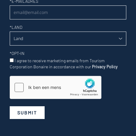
Nieuwsbrief
*
E-MAILADRES
*
LAND
*
OPT-IN
I agree to receive marketing emails from Tourism
Corporation Bonaire in accordance with our
Privacy Policy
SUBMIT