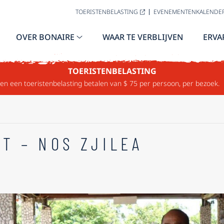
TOERISTENBELASTING
EVENEMENTENKALENDE
OVER BONAIRE
WAAR TE VERBLIJVEN
ERVA
TOERISTENBELASTING
n een toeristenbelasting betalen van $ 75 per persoon, per bezoek.
T – NOS ZJILEA