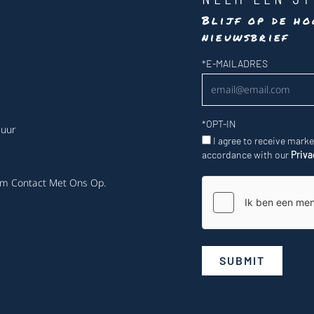
Blijf op de ho
nieuwsbrief
Nieuwsbrief
*
E-MAILADRES
*
OPT-IN
 uur
I agree to receive mark
accordance with our
Priva
m Contact Met Ons Op
.
SUBMIT