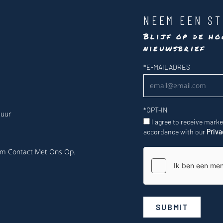
NEEM EEN ST
Blijf op de ho
nieuwsbrief
Nieuwsbrief
*
E-MAILADRES
*
OPT-IN
 uur
I agree to receive mark
accordance with our
Priva
m Contact Met Ons Op
.
SUBMIT