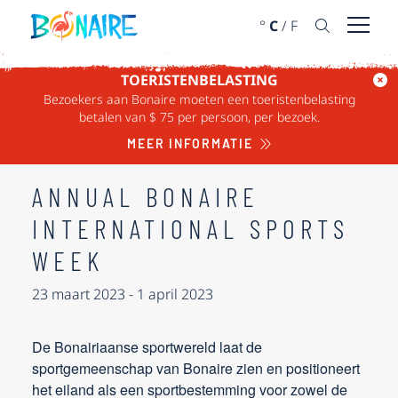
DOORGAAN NAAR ARTIKEL
°
C
/
F
Menu 
TOERISTENBELASTING
« ALLE EVENEMENTEN
Bezoekers aan Bonaire moeten een toeristenbelasting
betalen van $ 75 per persoon, per bezoek.
Dit evenement is voorbij.
MEER INFORMATIE
ANNUAL BONAIRE
INTERNATIONAL SPORTS
WEEK
23 maart 2023
-
1 april 2023
De Bonairiaanse sportwereld laat de
sportgemeenschap van Bonaire zien en positioneert
het eiland als een sportbestemming voor zowel de