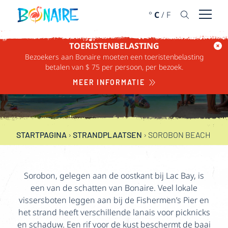
DOORGAAN NAAR ARTIKEL
°
C
/
F
Menu 
TOERISTENBELASTING
Bezoekers aan Bonaire moeten een toeristenbelasting
betalen van $ 75 per persoon, per bezoek.
SOROBON BEACH
MEER INFORMATIE
STARTPAGINA
›
STRANDPLAATSEN
›
SOROBON BEACH
Sorobon, gelegen aan de oostkant bij Lac Bay, is
een van de schatten van Bonaire. Veel lokale
vissersboten leggen aan bij de Fishermen’s Pier en
het strand heeft verschillende lanais voor picknicks
en schaduw. Een rif voor de kust beschermt de baai