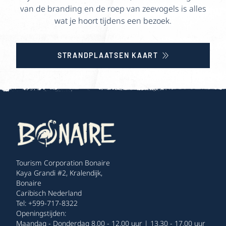
van de branding en de roep van zeevogels is alles
wat je hoort tijdens een bezoek.
STRANDPLAATSEN KAART
Tourism Corporation Bonaire
Kaya Grandi #2, Kralendijk,
Bonaire
Caribisch Nederland
Tel: +599-717-8322
Openingstijden:
Maandag - Donderdag 8.00 - 12.00 uur | 13.30 - 17.00 uur