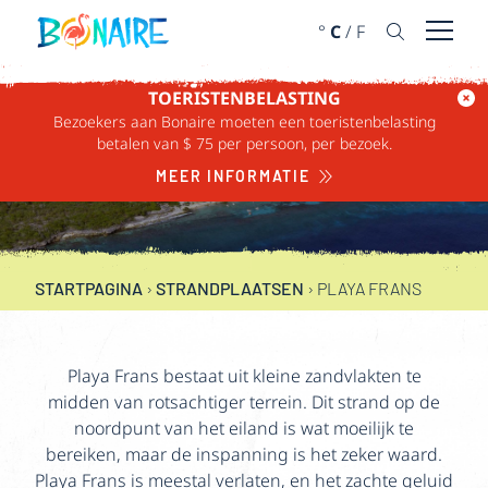
DOORGAAN NAAR ARTIKEL
°
C
/
F
Menu 
TOERISTENBELASTING
Bezoekers aan Bonaire moeten een toeristenbelasting
betalen van $ 75 per persoon, per bezoek.
PLAYA FRANS
MEER INFORMATIE
STARTPAGINA
›
STRANDPLAATSEN
›
PLAYA FRANS
Playa Frans bestaat uit kleine zandvlakten te
midden van rotsachtiger terrein. Dit strand op de
noordpunt van het eiland is wat moeilijk te
bereiken, maar de inspanning is het zeker waard.
Playa Frans is meestal verlaten, en het zachte geluid