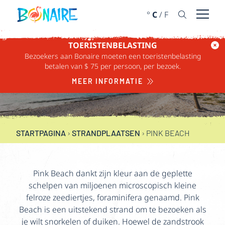
DOORGAAN NAAR ARTIKEL
°
C
/
F
Menu 
TOERISTENBELASTING
Bezoekers aan Bonaire moeten een toeristenbelasting
betalen van $ 75 per persoon, per bezoek.
PINK BEACH
MEER INFORMATIE
STARTPAGINA
›
STRANDPLAATSEN
›
PINK BEACH
Pink Beach dankt zijn kleur aan de geplette
schelpen van miljoenen microscopisch kleine
felroze zeediertjes, foraminifera genaamd. Pink
Beach is een uitstekend strand om te bezoeken als
je wilt snorkelen of duiken. Hoewel de zandstrook