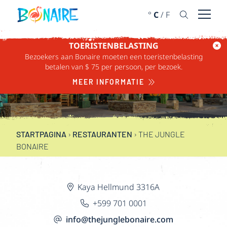
DOORGAAN NAAR ARTIKEL
°
C
/
F
Menu 
TOERISTENBELASTING
Bezoekers aan Bonaire moeten een toeristenbelasting
THE JUNGLE
betalen van $ 75 per persoon, per bezoek.
BONAIRE
MEER INFORMATIE
STARTPAGINA
›
RESTAURANTEN
›
THE JUNGLE
BONAIRE
Kaya Hellmund 3316A
+599 701 0001
info@thejunglebonaire.com