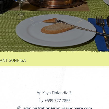
ANT SONRISA
Kaya Finlandia 3
+599 777 7855
administration@sonrisa-bonaire.com