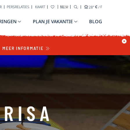
TAAL SELECTEREN
R
PERSRELATIES
KAART
28
°
C
/
F
RINGEN
PLAN JE VAKANTIE
BLOG
MEER INFORMATIE
NRISA