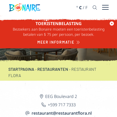
DOORGAAN NAAR ARTIKEL
°
C
/
F
Menu 
TOERISTENBELASTING
Bezoekers aan Bonaire moeten een toeristenbelasting
betalen van $ 75 per persoon, per bezoek.
RESTAURANT FLORA
MEER INFORMATIE
STARTPAGINA
›
RESTAURANTEN
›
RESTAURANT
FLORA
EEG Boulevard 2
+599 717 7333
restaurant@restaurantflora.nl