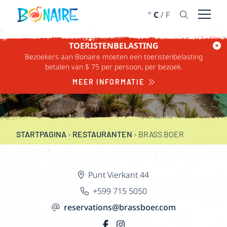
DOORGAAN NAAR ARTIKEL
°
C
/
F
Menu 
TOERISTENBELASTING
Bezoekers aan Bonaire moeten een toeristenbelasting
betalen van $ 75 per persoon, per bezoek.
BRASS BOER
MEER INFORMATIE
STARTPAGINA
›
RESTAURANTEN
›
BRASS BOER
Punt Vierkant 44
+599 715 5050
reservations@brassboer.com