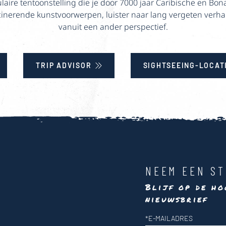
laire tentoonstelling die je door 7000 jaar Caribische en Bona
cinerende kunstvoorwerpen, luister naar lang vergeten verha
vanuit een ander perspectief.
TRIP ADVISOR
SIGHTSEEING-LOCAT
NEEM EEN ST
Blijf op de ho
nieuwsbrief
Nieuwsbrief
*
E-MAILADRES