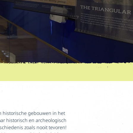
n historische gebouwen in het
ar historisch en archeologisch
hiedenis zoals nooit tevoren!