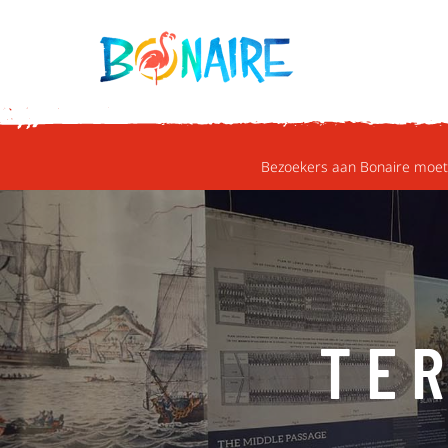
DOORGAAN NAAR ARTIKEL
Bezoekers aan Bonaire moete
TE