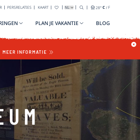
TAAL SELECTEREN
R
PERSRELATIES
KAART
28
°
C
/
F
RINGEN
PLAN JE VAKANTIE
BLOG
MEER INFORMATIE
EUM