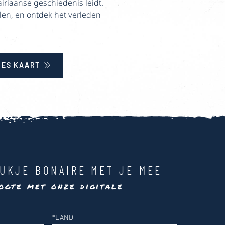
iriaanse geschiedenis leidt.
len, en ontdek het verleden
IES KAART
UKJE BONAIRE MET JE MEE
ogte met onze digitale
*
LAND