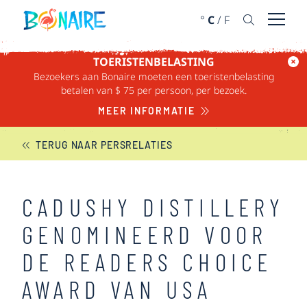
DOORGAAN NAAR ARTIKEL
°
C
/
F
Menu 
TOERISTENBELASTING
Bezoekers aan Bonaire moeten een toeristenbelasting
BONAIRE NIEUWS
betalen van $ 75 per persoon, per bezoek.
MEER INFORMATIE
TERUG NAAR PERSRELATIES
CADUSHY DISTILLERY
GENOMINEERD VOOR
DE READERS CHOICE
AWARD VAN USA