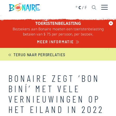
DOORGAAN NAAR ARTIKEL
°
C
/
F
Menu 
TOERISTENBELASTING
Bezoekers aan Bonaire moeten een toeristenbelasting
BONAIRE NIEUWS
betalen van $ 75 per persoon, per bezoek.
MEER INFORMATIE
TERUG NAAR PERSRELATIES
BONAIRE ZEGT ‘BON
BINÍ’ MET VELE
VERNIEUWINGEN OP
HET EILAND IN 2022