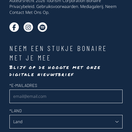
Auteursrecht 2026 Tourism Corporation Bonaire
Privacybeleid
.
Gebruiksvoorwaarden
.
Mediagalerij
.
Neem
Contact Met Ons Op
.
NEEM EEN STUKJE BONAIRE
MET JE MEE
Blijf op de hoogte met onze
digitale nieuwsbrief
Nieuwsbrief
*
E-MAILADRES
*
LAND