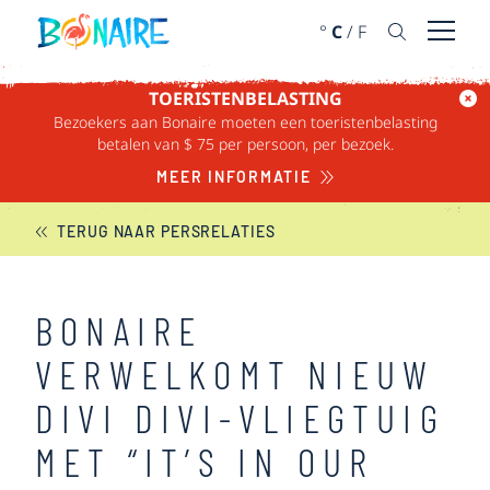
DOORGAAN NAAR ARTIKEL
°
C
/
F
Menu 
TOERISTENBELASTING
Bezoekers aan Bonaire moeten een toeristenbelasting
BONAIRE NIEUWS
betalen van $ 75 per persoon, per bezoek.
MEER INFORMATIE
TERUG NAAR PERSRELATIES
BONAIRE
VERWELKOMT NIEUW
DIVI DIVI-VLIEGTUIG
MET “IT’S IN OUR