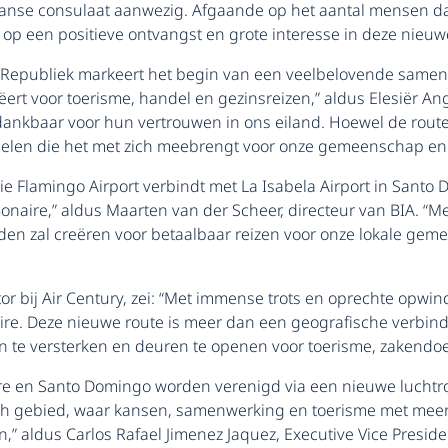
nse consulaat aanwezig. Afgaande op het aantal mensen dat
idt op een positieve ontvangst en grote interesse in deze nieuw
Republiek markeert het begin van een veelbelovende samenw
t voor toerisme, handel en gezinsreizen,” aldus Elesiër Angel
nkbaar voor hun vertrouwen in ons eiland. Hoewel de route 
rdelen die het met zich meebrengt voor onze gemeenschap en 
e Flamingo Airport verbindt met La Isabela Airport in Santo D
Bonaire,” aldus Maarten van der Scheer, directeur van BIA. “
den zal creëren voor betaalbaar reizen voor onze lokale gem
or bij Air Century, zei: “Met immense trots en oprechte opwi
. Deze nieuwe route is meer dan een geografische verbindi
 te versterken en deuren te openen voor toerisme, zakendoen
re en Santo Domingo worden verenigd via een nieuwe luchtro
isch gebied, waar kansen, samenwerking en toerisme met me
” aldus Carlos Rafael Jimenez Jaquez, Executive Vice Presiden