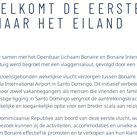
ELKOMT DE EERST
NAAR HET EILAND
samen met het Openbaar Lichaam Bonaire en Bonaire Internati
iegtuig werd begroet met een vlaggensaluut, gevolgd door een
izoensgebonden wekelijkse vlucht verzorgen tussen Bonaire
International Airport in Santo Domingo. Dit initiatief verbete
it voor zowel vakantiegangers als mensen die vrienden en fami
tige ligging in Santo Domingo vergroot de aantrekkingskrac
elijke en toegankelijke optie voor een breder scala aan reizi
Dominicaanse Republiek aan boord van deze eerste vlucht, w
bezoek kunnen zij de activiteiten, accommodaties en unieke 
 om Bonaire effectief te promoten en te verkopen aan hun kla