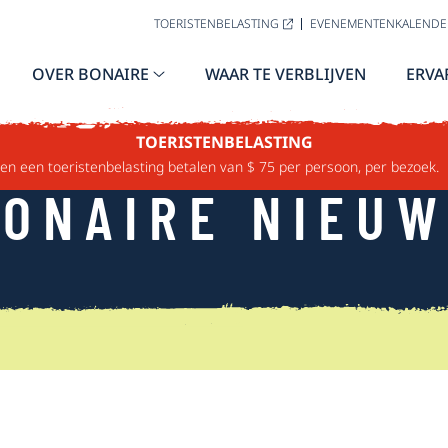
TOERISTENBELASTING
EVENEMENTENKALENDE
OVER BONAIRE
WAAR TE VERBLIJVEN
ERVA
TOERISTENBELASTING
n een toeristenbelasting betalen van $ 75 per persoon, per bezoek.
ONAIRE NIEU