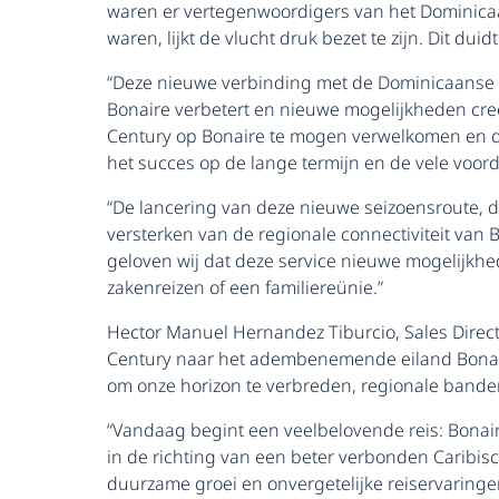
waren er vertegenwoordigers van het Dominicaa
waren, lijkt de vlucht druk bezet te zijn. Dit du
“Deze nieuwe verbinding met de Dominicaanse 
Bonaire verbetert en nieuwe mogelijkheden creëer
Century op Bonaire te mogen verwelkomen en da
het succes op de lange termijn en de vele voo
“De lancering van deze nieuwe seizoensroute, di
versterken van de regionale connectiviteit van 
geloven wij dat deze service nieuwe mogelijkhe
zakenreizen of een familiereünie.”
Hector Manuel Hernandez Tiburcio, Sales Direct
Century naar het adembenemende eiland Bonaire
om onze horizon te verbreden, regionale banden
“Vandaag begint een veelbelovende reis: Bonai
in de richting van een beter verbonden Carib
duurzame groei en onvergetelijke reiservaringen,