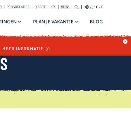
TAAL SELECTEREN
R
PERSRELATIES
KAART
28
°
C
/
F
RINGEN
PLAN JE VAKANTIE
BLOG
MEER INFORMATIE
WS