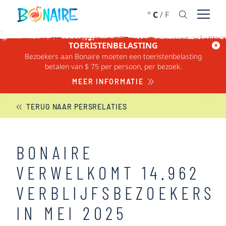
DOORGAAN NAAR ARTIKEL
°
C
/
F
Menu 
TOERISTENBELASTING
Bezoekers aan Bonaire moeten een toeristenbelasting
BONAIRE NIEUWS
betalen van $ 75 per persoon, per bezoek.
MEER INFORMATIE
TERUG NAAR PERSRELATIES
BONAIRE
VERWELKOMT 14.962
VERBLIJFSBEZOEKERS
IN MEI 2025