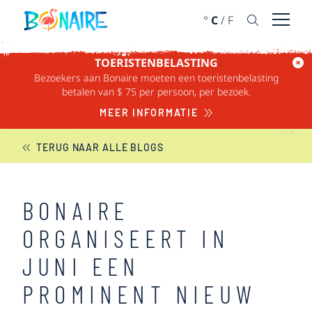
DOORGAAN NAAR ARTIKEL
°
C
/
F
Menu 
TOERISTENBELASTING
Bezoekers aan Bonaire moeten een toeristenbelasting
BONAIRE NIEUWS
betalen van $ 75 per persoon, per bezoek.
MEER INFORMATIE
TERUG NAAR ALLE BLOGS
BONAIRE
ORGANISEERT IN
JUNI EEN
PROMINENT NIEUW