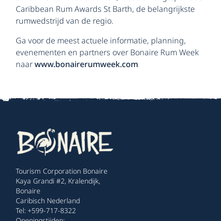
Caribbean Rum Awards St Barth, de belangrijkste
rumwedstrijd van de regio.
Ga voor de meest actuele informatie, planning,
evenementen en partners over Bonaire Rum Week
naar
www.bonairerumweek.com
Tourism Corporation Bonaire
Kaya Grandi #2, Kralendijk,
Bonaire
Caribisch Nederland
Tel: +599-717-8322
Openingstijden: