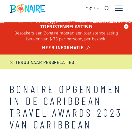
DOORGAAN NAAR ARTIKEL
°
C
/
F
Menu 
TOERISTENBELASTING
Bezoekers aan Bonaire moeten een toeristenbelasting
BONAIRE NIEUWS
betalen van $ 75 per persoon, per bezoek.
MEER INFORMATIE
TERUG NAAR PERSRELATIES
BONAIRE OPGENOMEN
IN DE CARIBBEAN
TRAVEL AWARDS 2023
VAN CARIBBEAN