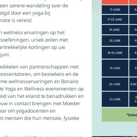
 een serene wandeling over de
lgd door een yoga bij
tie is vereist.
n wellness ervaringen op het
soefeningen, uniek zeilen met
ntrekkelijke kortingen op uw
juni.
twikkelen van partnerschappen met
presentatoren, om bezoekers en de
ieme wellnesservaringen en Bonaire
. De Yoga en Wellness evenementen op
eid van het eiland te benadrukken en
euw in contact brengen met Moeder
rnaar om yogadocenten en
et mensen die hun mentale, fysieke