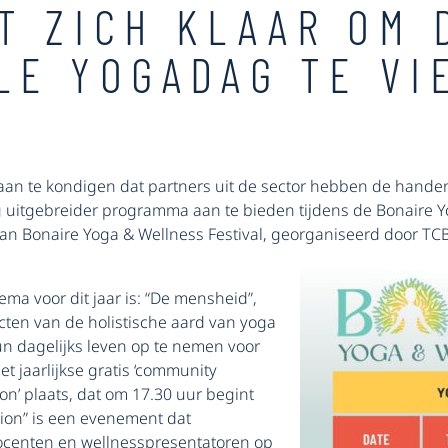
T ZICH KLAAR OM 
LE YOGADAG TE VI
 aan te kondigen dat partners uit de sector hebben de hande
uitgebreider programma aan te bieden tijdens de Bonaire Yo
tie van Bonaire Yoga & Wellness Festival, georganiseerd door 
ema voor dit jaar is: “De mensheid”,
cten van de holistische aard van yoga
 dagelijks leven op te nemen voor
et jaarlijkse gratis ‘community
n’ plaats, dat om 17.30 uur begint
ion” is een evenement dat
ocenten en wellnesspresentatoren op