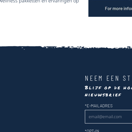
 wellness pakketten en ervaringen op
NEEM EEN ST
Blijf op de ho
nieuwsbrief
Nieuwsbrief
*
E-MAILADRES
*
OPT-IN