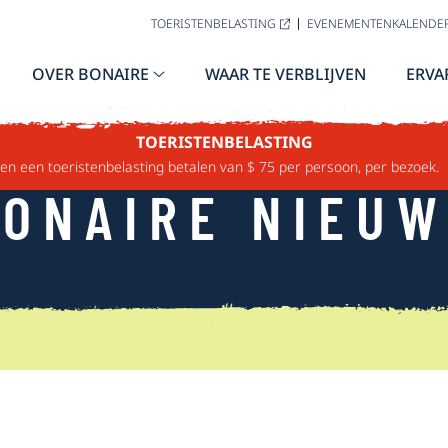
TOERISTENBELASTING
EVENEMENTENKALENDE
OVER BONAIRE
WAAR TE VERBLIJVEN
ERVA
TOERISTENBELASTING
n een toeristenbelasting betalen van $ 75 per persoon, per bezoek.
ONAIRE NIEU