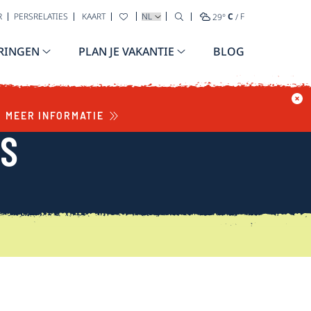
TAAL SELECTEREN
R
PERSRELATIES
KAART
29
°
C
/
F
RINGEN
PLAN JE VAKANTIE
BLOG
MEER INFORMATIE
WS