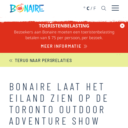
DOORGAAN NAAR ARTIKEL
°
C
/
F
Menu 
TOERISTENBELASTING
Bezoekers aan Bonaire moeten een toeristenbelasting
BONAIRE NIEUWS
betalen van $ 75 per persoon, per bezoek.
MEER INFORMATIE
TERUG NAAR PERSRELATIES
BONAIRE LAAT HET
EILAND ZIEN OP DE
TORONTO OUTDOOR
ADVENTURE SHOW