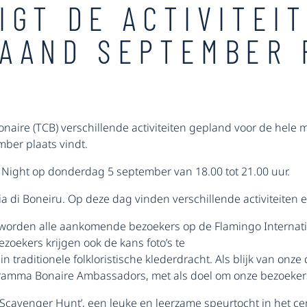
IGT DE ACTIVITEIT
MAAND SEPTEMBER 
onaire (TCB) verschillende activiteiten gepland voor de he
mber plaats vindt.
Night op donderdag 5 september van 18.00 tot 21.00 uur.
ia di Boneiru. Op deze dag vinden verschillende activiteiten
, worden alle aankomende bezoekers op de Flamingo Internat
zoekers krijgen ook de kans foto’s te
 traditionele folkloristische klederdracht. Als blijk van on
ramma Bonaire Ambassadors, met als doel om onze bezoeker
cavenger Hunt’, een leuke en leerzame speurtocht in het cen