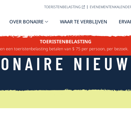
TOERISTENBELASTING
EVENEMENTENKALENDE
OVER BONAIRE
WAAR TE VERBLIJVEN
ERVA
TOERISTENBELASTING
n een toeristenbelasting betalen van $ 75 per persoon, per bezoek.
ONAIRE NIEU