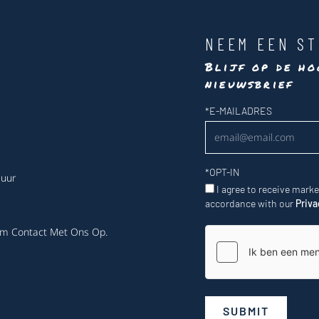
NEEM EEN ST
Blijf op de ho
nieuwsbrief
Nieuwsbrief
*
E-MAILADRES
*
OPT-IN
 uur
I agree to receive mark
accordance with our
Priva
m Contact Met Ons Op
.
SUBMIT