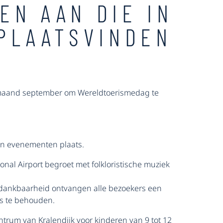
EN AAN DIE IN
PLAATSVINDEN
le maand september om Wereldtoerismedag te
 en evenementen plaats.
ional
Airport begroet met folkloristische muziek
ze dankbaarheid ontvangen alle bezoekers een
s te behouden.
trum van Kralendijk voor kinderen van 9 tot 12