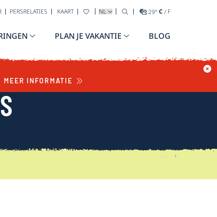
TAAL SELECTEREN
R
PERSRELATIES
KAART
29
°
C
/
F
RINGEN
PLAN JE VAKANTIE
BLOG
MEER INFORMATIE
WS