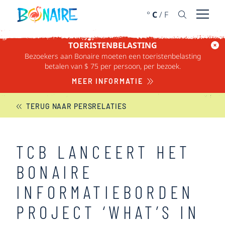
DOORGAAN NAAR ARTIKEL
°
C
/
F
Menu 
TOERISTENBELASTING
Bezoekers aan Bonaire moeten een toeristenbelasting
BONAIRE NIEUWS
betalen van $ 75 per persoon, per bezoek.
MEER INFORMATIE
TERUG NAAR PERSRELATIES
TCB LANCEERT HET
BONAIRE
INFORMATIEBORDEN
PROJECT ‘WHAT’S IN