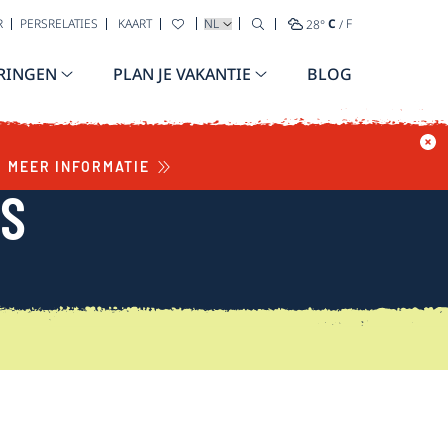
TAAL SELECTEREN
R
PERSRELATIES
KAART
28
°
C
/
F
RINGEN
PLAN JE VAKANTIE
BLOG
MEER INFORMATIE
WS