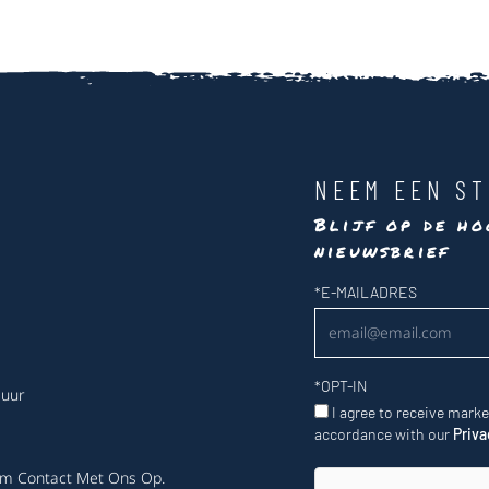
NEEM EEN ST
Blijf op de ho
nieuwsbrief
Nieuwsbrief
*
E-MAILADRES
*
OPT-IN
 uur
I agree to receive mark
accordance with our
Priva
m Contact Met Ons Op
.