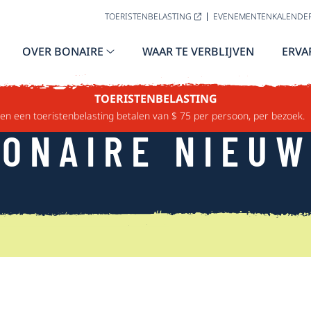
TOERISTENBELASTING
EVENEMENTENKALENDE
OVER BONAIRE
WAAR TE VERBLIJVEN
ERVA
TOERISTENBELASTING
n een toeristenbelasting betalen van $ 75 per persoon, per bezoek.
ONAIRE NIEU