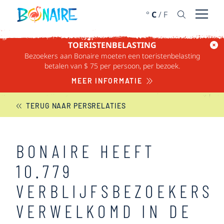
DOORGAAN NAAR ARTIKEL
°
C
/
F
Menu 
TOERISTENBELASTING
Bezoekers aan Bonaire moeten een toeristenbelasting
BONAIRE NIEUWS
betalen van $ 75 per persoon, per bezoek.
MEER INFORMATIE
TERUG NAAR PERSRELATIES
BONAIRE HEEFT
10.779
VERBLIJFSBEZOEKERS
VERWELKOMD IN DE