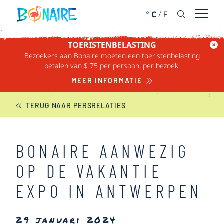
DOORGAAN NAAR ARTIKEL
°
C
/
F
Menu 
TOERISTENBELASTING
Bezoekers aan Bonaire moeten een toeristenbelasting
BONAIRE NIEUWS
betalen van $ 75 per persoon, per bezoek.
MEER INFORMATIE
TERUG NAAR PERSRELATIES
BONAIRE AANWEZIG
OP DE VAKANTIE
EXPO IN ANTWERPEN
29 januari 2024