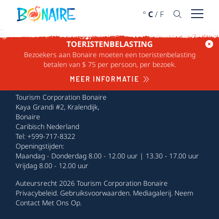
DOORGAAN NAAR ARTIKEL
°
C
/
F
Menu 
TOERISTENBELASTING
Bezoekers aan Bonaire moeten een toeristenbelasting
betalen van $ 75 per persoon, per bezoek.
MEER INFORMATIE
Tourism Corporation Bonaire
Kaya Grandi #2, Kralendijk,
Bonaire
Caribisch Nederland
Tel: +599-717-8322
Openingstijden:
Maandag - Donderdag 8.00 - 12.00 uur | 13.30 - 17.00 uur
Vrijdag 8.00 - 12.00 uur
Auteursrecht 2026 Tourism Corporation Bonaire
Privacybeleid
.
Gebruiksvoorwaarden
.
Mediagalerij
.
Neem
Contact Met Ons Op
.