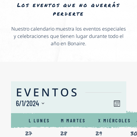
Los eventos que no querrás
perderte
Nuestro calendario muestra los eventos especiales
y celebraciones que tienen lugar durante todo el
año en Bonaire.
EVENTOS
NAV
6/1/2024
Nave
Mes
de
Seleccionar
DE
CALENDARIO
fecha.
vista
L
LUNES
M
MARTES
X
MIÉRCOLES
VIS
DE
de
0
0
0
0
27
28
29
3