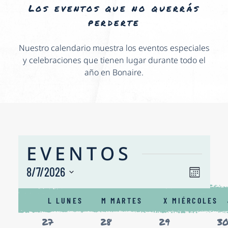
Los eventos que no querrás
perderte
Nuestro calendario muestra los eventos especiales
y celebraciones que tienen lugar durante todo el
año en Bonaire.
EVENTOS
NAV
8/7/2026
Nave
Mes
de
Seleccionar
DE
CALENDARIO
fecha.
vista
L
LUNES
M
MARTES
X
MIÉRCOLES
VIS
DE
de
0
0
0
0
27
28
29
3