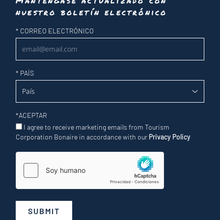
Manténgase actualizado con
nuestro boletín electrónico
Newsletter
*
CORREO ELECTRÓNICO
*
PAÍS
*
ACEPTAR
I agree to receive marketing emails from Tourism
Corporation Bonaire in accordance with our
Privacy Policy
SUBMIT