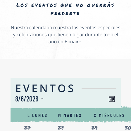
Los eventos que no querrás
perderte
Nuestro calendario muestra los eventos especiales
y celebraciones que tienen lugar durante todo el
año en Bonaire.
EVENTOS
NAV
8/6/2026
Nave
Mes
de
Seleccionar
DE
CALENDARIO
fecha.
vista
L
LUNES
M
MARTES
X
MIÉRCOLES
VIS
DE
de
0
0
0
0
27
28
29
3