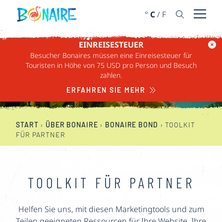
WEITER ZUM INHALT
°
C
/
F
Menü ö
EINREISESTEUER
Besucher Bonaires müssen eine Einreisesteuer für
DAS BONAIRE BOND
Touristen in Höhe von 75 USD pro Person und Besuch
zahlen.
ERFAHREN SIE MEHR
START
›
ÜBER BONAIRE
›
BONAIRE BOND
›
TOOLKIT
FÜR PARTNER
TOOLKIT FÜR PARTNER
Helfen Sie uns, mit diesen Marketingtools und zum
Teilen geeigneten Ressourcen für Ihre Website, Ihre