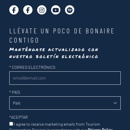
LLÉVATE UN POCO DE BONAIRE
CONTIGO
Manténgase actualizado con
nuestro boletín electrónico
Newsletter
*
CORREO ELECTRÓNICO
*
PAÍS
*
ACEPTAR
I agree to receive marketing emails from Tourism
Corporation Bonaire in accordance with our
Privacy Policy