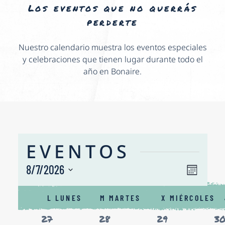
Los eventos que no querrás
perderte
Nuestro calendario muestra los eventos especiales
y celebraciones que tienen lugar durante todo el
año en Bonaire.
EVENTOS
NAV
8/7/2026
Nave
Mes
de
Seleccionar
DE
CALENDARIO
fecha.
vista
L
LUNES
M
MARTES
X
MIÉRCOLES
VIS
DE
de
0
0
0
0
27
28
29
3