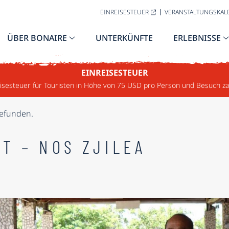
EINREISESTEUER
VERANSTALTUNGSKAL
ÜBER BONAIRE
UNTERKÜNFTE
ERLEBNISSE
EINREISESTEUER
sesteuer für Touristen in Höhe von 75 USD pro Person und Besuch za
gefunden.
T – NOS ZJILEA