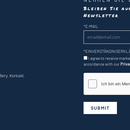
Bleiben Sie a
Newsletter
Newsletter
*
E-MAIL
*
EINVERSTÄNDNISERKL
I agree to receive mark
accordance with our
Priva
lery
.
Kontakt
.
SUBMIT