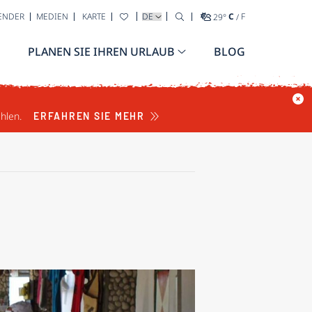
WÄHLEN SIE IHRE SPRACHE AUS
ENDER
MEDIEN
KARTE
29
°
C
/
F
PLANEN SIE IHREN URLAUB
BLOG
hlen.
ERFAHREN SIE MEHR