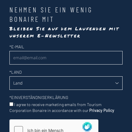
NEHMEN SIE EIN WENIG
BONAIRE MIT
Bleiben Sie auf dem Laufenden mit
unserem E-Newsletter
Newsletter
*
E-MAIL
*
LAND
*
EINVERSTÄNDNISERKLÄRUNG
I agree to receive marketing emails from Tourism
Corporation Bonaire in accordance with our
Privacy Policy