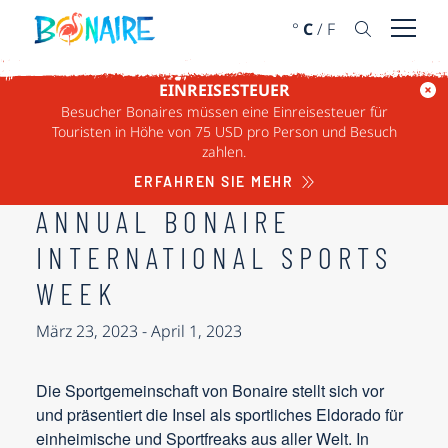
WEITER ZUM INHALT
°
C
/
F
Menü ö
EINREISESTEUER
« ALLE VERANSTALTUNGEN
Besucher Bonaires müssen eine Einreisesteuer für
Touristen in Höhe von 75 USD pro Person und Besuch
zahlen.
Diese Veranstaltung hat bereits stattgefunden.
ERFAHREN SIE MEHR
ANNUAL BONAIRE
INTERNATIONAL SPORTS
WEEK
März 23, 2023
-
April 1, 2023
Die Sportgemeinschaft von Bonaire stellt sich vor
und präsentiert die Insel als sportliches Eldorado für
einheimische und Sportfreaks aus aller Welt. In