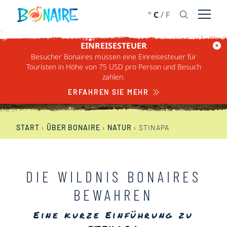
WEITER ZUM INHALT
°
C
/
F
Menü ö
EINREISESTEUER
Besucher Bonaires müssen eine Einreisesteuer für
STINAPA
Touristen in Höhe von 75 USD pro Person und Besuch
zahlen.
ERFAHREN SIE MEHR
START
›
ÜBER BONAIRE
›
NATUR
›
STINAPA
DIE WILDNIS BONAIRES
BEWAHREN
Eine kurze Einführung zu