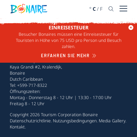
WEITER ZUM INHALT
°
C
/
F
Menü ö
EINREISESTEUER
Besucher Bonaires müssen eine Einreisesteuer für
Touristen in Höhe von 75 USD pro Person und Besuch
zahlen.
ERFAHREN SIE MEHR
Tourism Corporation Bonaire
Kaya Grandi #2, Kralendijk,
Bonaire
Dutch Caribbean
Tel: +599-717-8322
Öffnungszeiten:
Montag - Donnerstag 8 - 12 Uhr | 13:30 - 17:00 Uhr
Freitag 8 - 12 Uhr
Copyright 2026 Tourism Corporation Bonaire
Datenschutzrichtlinie
.
Nutzungsbedingungen
.
Media Gallery
.
Kontakt
.