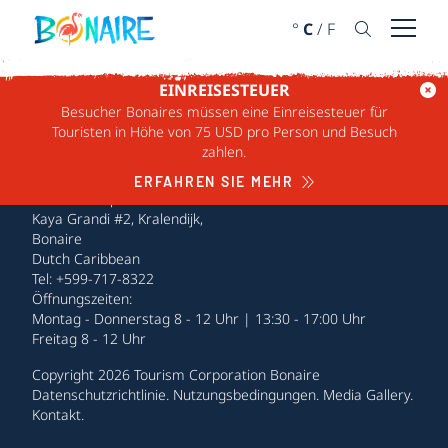
WEITER ZUM INHALT
°
C
/
F
Menü ö
EINREISESTEUER
Besucher Bonaires müssen eine Einreisesteuer für
Touristen in Höhe von 75 USD pro Person und Besuch
zahlen.
ERFAHREN SIE MEHR
Tourism Corporation Bonaire
Kaya Grandi #2, Kralendijk,
Bonaire
Dutch Caribbean
Tel: +599-717-8322
Öffnungszeiten:
Montag - Donnerstag 8 - 12 Uhr | 13:30 - 17:00 Uhr
Freitag 8 - 12 Uhr
Copyright 2026 Tourism Corporation Bonaire
Datenschutzrichtlinie
.
Nutzungsbedingungen
.
Media Gallery
.
Kontakt
.