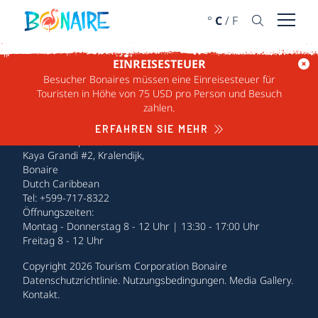
WEITER ZUM INHALT
°
C
/
F
Menü ö
EINREISESTEUER
Besucher Bonaires müssen eine Einreisesteuer für
Touristen in Höhe von 75 USD pro Person und Besuch
zahlen.
ERFAHREN SIE MEHR
Tourism Corporation Bonaire
Kaya Grandi #2, Kralendijk,
Bonaire
Dutch Caribbean
Tel: +599-717-8322
Öffnungszeiten:
Montag - Donnerstag 8 - 12 Uhr | 13:30 - 17:00 Uhr
Freitag 8 - 12 Uhr
Copyright 2026 Tourism Corporation Bonaire
Datenschutzrichtlinie
.
Nutzungsbedingungen
.
Media Gallery
.
Kontakt
.