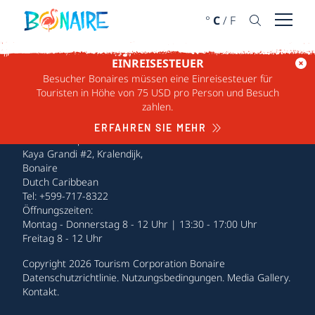
WEITER ZUM INHALT
°
C
/
F
Menü ö
EINREISESTEUER
Besucher Bonaires müssen eine Einreisesteuer für
Touristen in Höhe von 75 USD pro Person und Besuch
zahlen.
ERFAHREN SIE MEHR
Tourism Corporation Bonaire
Kaya Grandi #2, Kralendijk,
Bonaire
Dutch Caribbean
Tel: +599-717-8322
Öffnungszeiten:
Montag - Donnerstag 8 - 12 Uhr | 13:30 - 17:00 Uhr
Freitag 8 - 12 Uhr
Copyright 2026 Tourism Corporation Bonaire
Datenschutzrichtlinie
.
Nutzungsbedingungen
.
Media Gallery
.
Kontakt
.