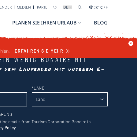
WÄHLEN SIE IHRE SPRACHE AUS
LENDER
MEDIEN
KARTE
28
°
C
/
F
PLANEN SIE IHREN URLAUB
BLOG
hlen.
ERFAHREN SIE MEHR
EIN WENIG BONAIRE MIT
uf dem Laufenden mit unserem E-
*
LAND
ÄRUNG
eting emails from Tourism Corporation Bonaire in
cy Policy