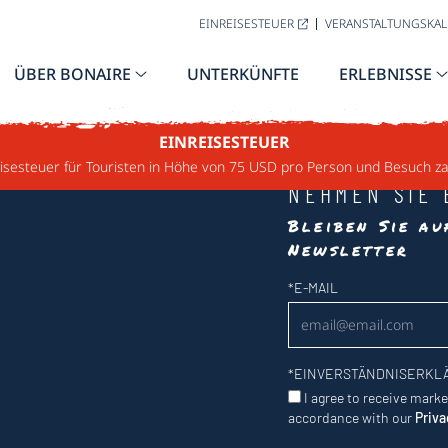
EINREISESTEUER
VERANSTALTUNGSKA
ÜBER BONAIRE
UNTERKÜNFTE
ERLEBNISSE
EINREISESTEUER
sesteuer für Touristen in Höhe von 75 USD pro Person und Besuch za
NEHMEN SIE 
Bleiben Sie a
Newsletter
Newsletter
*
E-MAIL
*
EINVERSTÄNDNISERKL
I agree to receive mark
accordance with our
Priva