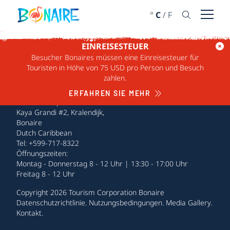
WEITER ZUM INHALT
°
C
/
F
Menü ö
EINREISESTEUER
Besucher Bonaires müssen eine Einreisesteuer für
Touristen in Höhe von 75 USD pro Person und Besuch
zahlen.
ERFAHREN SIE MEHR
Tourism Corporation Bonaire
Kaya Grandi #2, Kralendijk,
Bonaire
Dutch Caribbean
Tel: +599-717-8322
Öffnungszeiten:
Montag - Donnerstag 8 - 12 Uhr | 13:30 - 17:00 Uhr
Freitag 8 - 12 Uhr
Copyright 2026 Tourism Corporation Bonaire
Datenschutzrichtlinie
.
Nutzungsbedingungen
.
Media Gallery
.
Kontakt
.