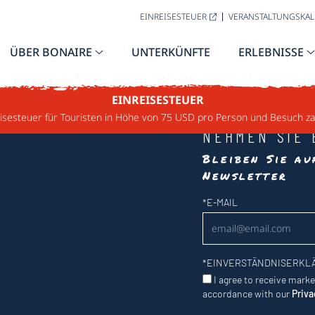
EINREISESTEUER
VERANSTALTUNGSKA
ÜBER BONAIRE
UNTERKÜNFTE
ERLEBNISSE
EINREISESTEUER
sesteuer für Touristen in Höhe von 75 USD pro Person und Besuch za
NEHMEN SIE 
Bleiben Sie a
Newsletter
Newsletter
*
E-MAIL
*
EINVERSTÄNDNISERKL
I agree to receive mark
accordance with our
Priva