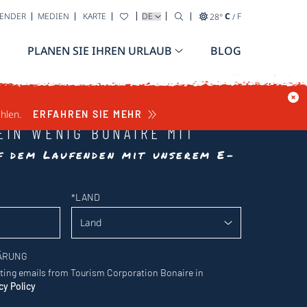
WÄHLEN SIE IHRE SPRACHE AUS
LENDER
MEDIEN
KARTE
28
°
C
/
F
PLANEN SIE IHREN URLAUB
BLOG
hlen.
ERFAHREN SIE MEHR
EIN WENIG BONAIRE MIT
uf dem Laufenden mit unserem E-
*
LAND
ÄRUNG
eting emails from Tourism Corporation Bonaire in
cy Policy