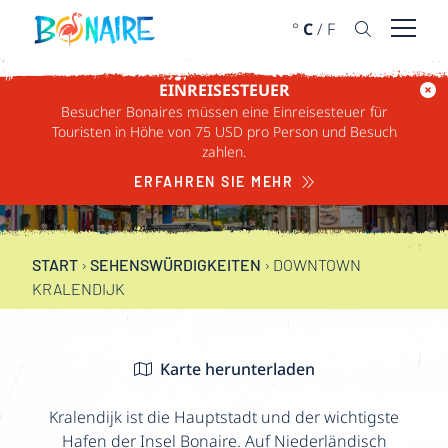
WEITER ZUM INHALT
°
C
/
F
Menü ö
EINREISESTEUER
Besucher Bonaires müssen eine Einreisesteuer für
DOWNTOWN
Touristen in Höhe von 75 USD pro Person und Besuch
zahlen.
KRALENDIJK
ERFAHREN SIE MEHR
START
›
SEHENSWÜRDIGKEITEN
›
DOWNTOWN
KRALENDIJK
Karte herunterladen
Kralendijk ist die Hauptstadt und der wichtigste
Hafen der Insel Bonaire. Auf Niederländisch