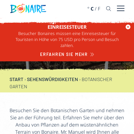
WEITER ZUM INHALT
°
C
/
F
Menü ö
EINREISESTEUER
Besucher Bonaires müssen eine Einreisesteuer für
BOTANISCHER
Touristen in Höhe von 75 USD pro Person und Besuch
zahlen.
GARTEN
ERFAHREN SIE MEHR
START
›
SEHENSWÜRDIGKEITEN
›
BOTANISCHER
GARTEN
Besuchen Sie den Botanischen Garten und nehmen
Sie an der Führung teil. Erfahren Sie mehr über den
Anbau von Pflanzen auf dem wüstenähnlichen
Terrain von Bonaire. Mr. Manuel wird Ihnen alle