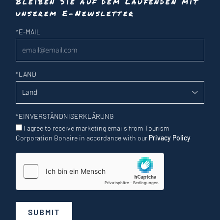
Bleiben Sie auf dem Laufenden mit
unserem E-Newsletter
Newsletter
*
E-MAIL
*
LAND
*
EINVERSTÄNDNISERKLÄRUNG
I agree to receive marketing emails from Tourism
Corporation Bonaire in accordance with our
Privacy Policy
SUBMIT