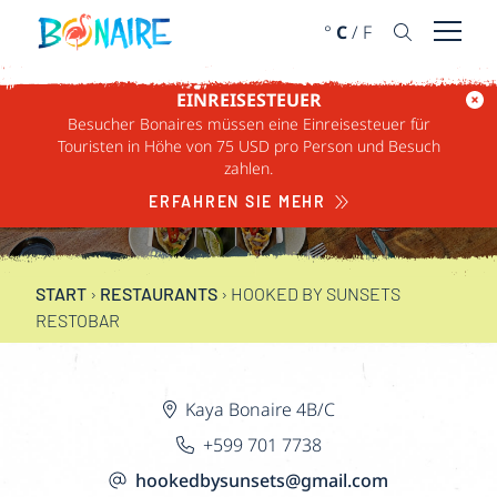
WEITER ZUM INHALT
°
C
/
F
Menü ö
EINREISESTEUER
Besucher Bonaires müssen eine Einreisesteuer für
HOOKED BY
Touristen in Höhe von 75 USD pro Person und Besuch
zahlen.
SUNSETS RESTOBAR
ERFAHREN SIE MEHR
START
›
RESTAURANTS
›
HOOKED BY SUNSETS
RESTOBAR
Kaya Bonaire 4B/C
+599 701 7738
hookedbysunsets@gmail.com