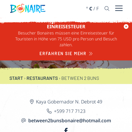
WEITER ZUM INHALT
°
C
/
F
Menü ö
EINREISESTEUER
Besucher Bonaires müssen eine Einreisesteuer für
Touristen in Höhe von 75 USD pro Person und Besuch
BETWEEN 2 BUNS
zahlen.
ERFAHREN SIE MEHR
START
›
RESTAURANTS
›
BETWEEN 2 BUNS
Kaya Gobernador N. Debrot 49
+599 717 7123
between2bunsbonaire@hotmail.com